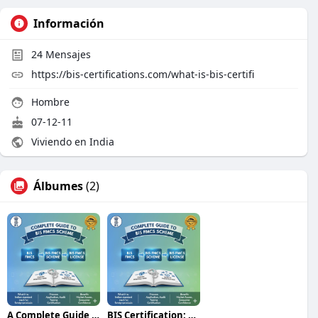
Información
24
Mensajes
https://bis-certifications.com/what-is-bis-certifi
Hombre
07-12-11
Viviendo en India
Álbumes
(2)
A Complete Guide to BIS FMCS and BIS FMCS Certificat
BIS Certification: Meaning, Process, Cost, and How t