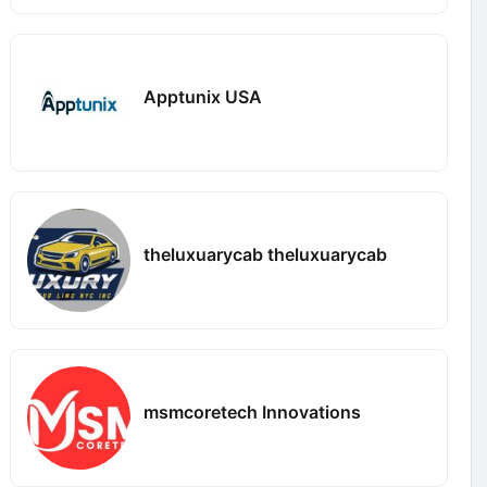
Apptunix USA
theluxuarycab theluxuarycab
msmcoretech Innovations