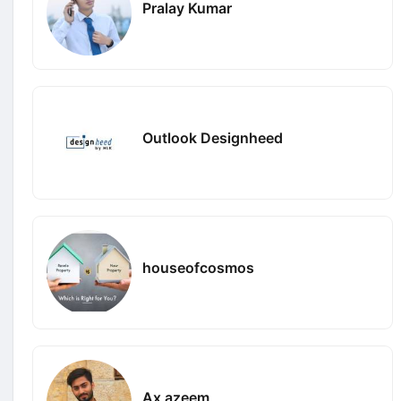
Pralay Kumar
Outlook Designheed
houseofcosmos
Ax azeem