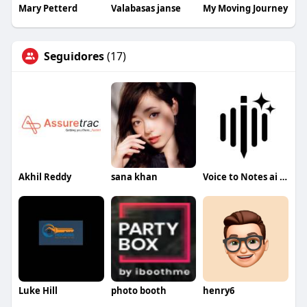
Mary Petterd
Valabasas janse
My Moving Journey
Seguidores
(17)
Akhil Reddy
sana khan
Voice to Notes ai app
Luke Hill
photo booth
henry6