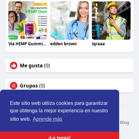
Via HEMP Gummies Australia
edden brown
iqraaa
Me gusta
(0)
Grupos
(0)
Este sitio web utiliza cookies para garantizar
que obtenga la mejor experiencia en nuestro
© 2026 Perú Activo
sitio web.
Aprende más
Inicio
Nosotros
Contacto
Política
Condiciones
Blog
Developers
Idioma
¡Lo tengo!