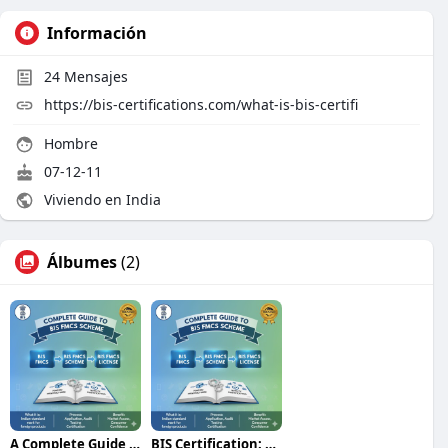
Información
24
Mensajes
https://bis-certifications.com/what-is-bis-certifi
Hombre
07-12-11
Viviendo en India
Álbumes
(2)
A Complete Guide to BIS FMCS and BIS FMCS Certificat
BIS Certification: Meaning, Process, Cost, and How t