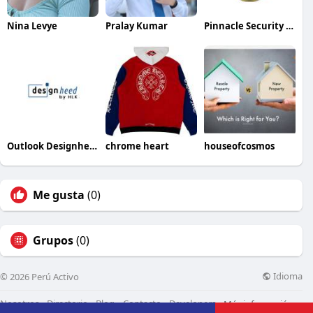
Nina Levye
Pralay Kumar
Pinnacle Security Services
Outlook Designheed
chrome heart
houseofcosmos
Me gusta
(0)
Grupos
(0)
Idioma
© 2026 Perú Activo
Nosotros
Directorio
Blog
Contacto
Developers
Más información