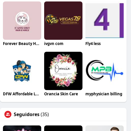
Forever Beauty Hair and Nails
ivgvn com
Fly4 less
DFW Affordable Locksmith LLC
Orancia Skin Care
myphysician billing
Seguidores
(35)