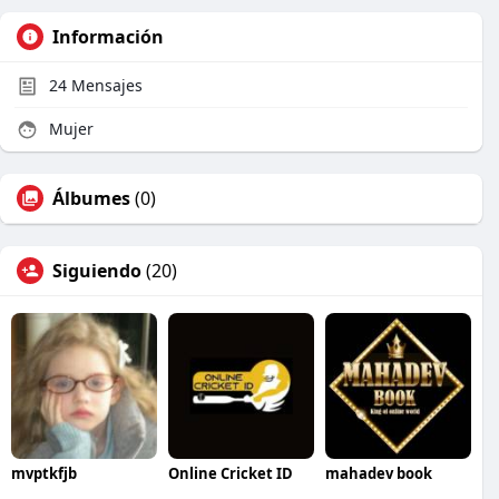
Información
24
Mensajes
Mujer
Álbumes
(0)
Siguiendo
(20)
mvptkfjb
Online Cricket ID
mahadev book