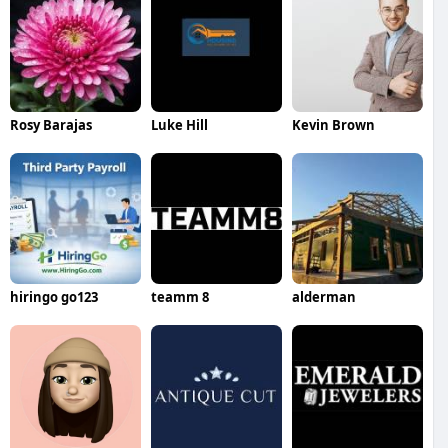
Rosy Barajas
Luke Hill
Kevin Brown
hiringo go123
teamm 8
alderman