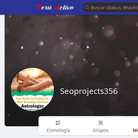
Seoprojects356
Me
Cronología
Grupos