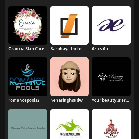
Orancia Skin Care
Barbhaya Industries
Asics Air
romancepools2
nehasinghsudw
Your beauty Is From within