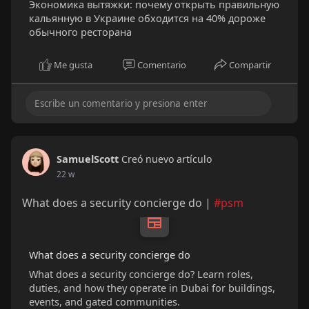
Экономика вытяжки: почему открыть правильную
кальянную в Украине обходится на 40% дороже
обычного ресторана
Me gusta
Comentario
Compartir
SamuelScott
Creó nuevo artículo
22 w
What does a security concierge do |
#psm
What does a security concierge do
What does a security concierge do? Learn roles,
duties, and how they operate in Dubai for buildings,
events, and gated communities.