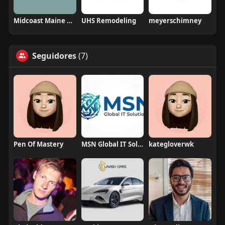
Midcoast Maine Coons n Doodles
UHS Remodeling
meyerschimney
Seguidores
(7)
Pen Of Mastery
MSN Global IT Solutions
kategloverwk