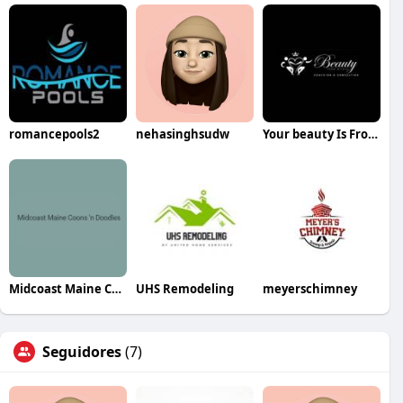
romancepools2
nehasinghsudw
Your beauty Is From within
Midcoast Maine Coons n Doodles
UHS Remodeling
meyerschimney
Seguidores
(7)