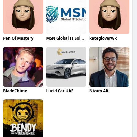
Pen Of Mastery
MSN Global IT Solutions
kategloverwk
BladeChime
Lucid Car UAE
Nizam Ali