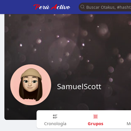
SamuelScott
Grupos
Cronología
M