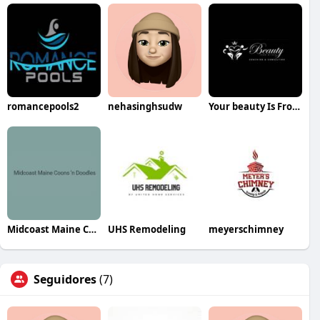
romancepools2
nehasinghsudw
Your beauty Is From within
Midcoast Maine Coons n Doodles
UHS Remodeling
meyerschimney
Seguidores
(7)