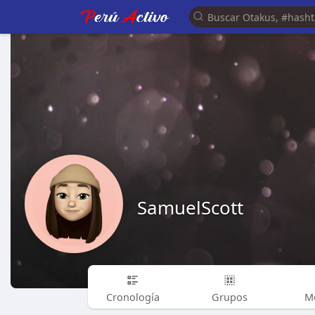
SamuelScott
Cronología
Grupos
M