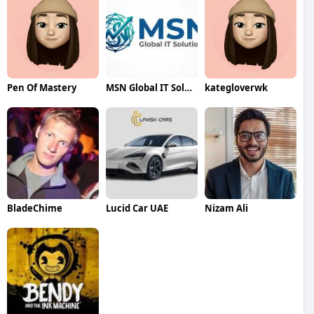
Pen Of Mastery
MSN Global IT Solutions
kategloverwk
BladeChime
Lucid Car UAE
Nizam Ali