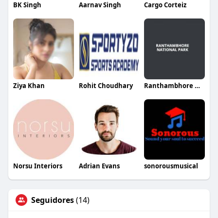
BK Singh
Aarnav Singh
Cargo Corteiz
Ziya Khan
Rohit Choudhary
Ranthambhore National Park
Norsu Interiors
Adrian Evans
sonorousmusical
Seguidores
(14)