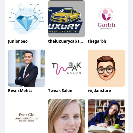
Junior Seo
theluxuarycab theluxuarycab
thegarbh
Rivan Mehta
Tweak Salon
wijdanstore