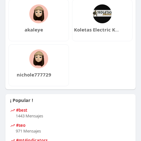
akaleye
Koletas Electric Khalifa
nichole777729
¡ Popular !
#best
1443 Mensajes
#seo
971 Mensajes
#mt4indicators