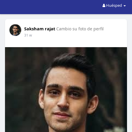
Huésped
Saksham rajat
Cambio su foto de perfil
31 w