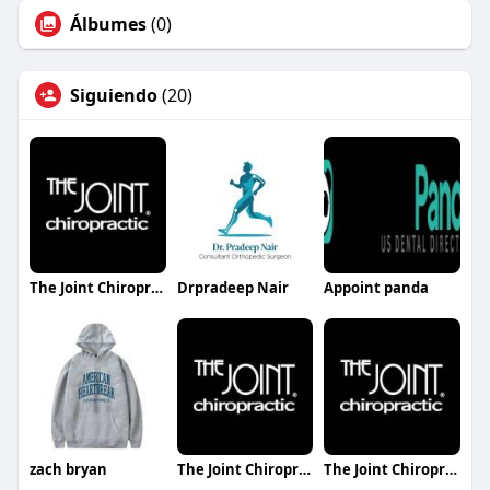
Álbumes
(0)
Siguiendo
(20)
The Joint Chiropractic Cookeville
Drpradeep Nair
Appoint panda
zach bryan
The Joint Chiropractic East Nashville
The Joint Chiropractic West End