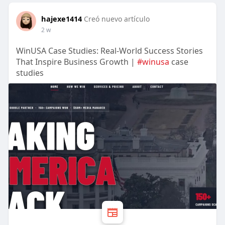
hajexe1414
Creó nuevo artículo
2 w
WinUSA Case Studies: Real-World Success Stories
That Inspire Business Growth |
#winusa
case
studies