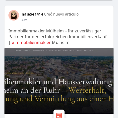
hajexe1414
Creó nuevo artículo
4 w
Immobilienmakler Mülheim – Ihr zuverlässiger
Partner für den erfolgreichen Immobilienverkauf
|
#immobilienmakler
Mülheim