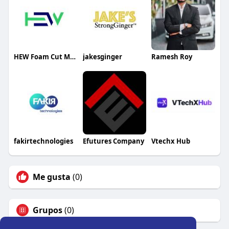
HEW Foam Cut Machine
jakesginger
Ramesh Roy
fakirtechnologies
Efutures Company
Vtechx Hub
Me gusta
(0)
Grupos
(0)