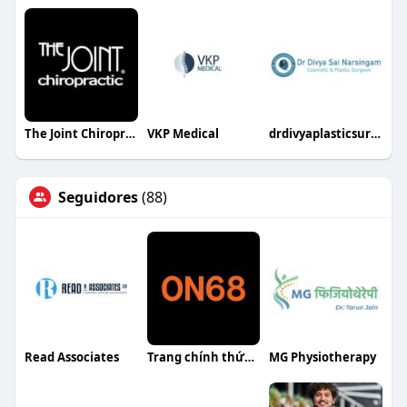
The Joint Chiropractic Wichita SW
VKP Medical
drdivyaplasticsurgeon7
Seguidores
(88)
Read Associates
Trang chính thức ON68
MG Physiotherapy