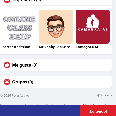
carter Anderson
Mr Cabby Cab Service
Kamagra UAE
Me gusta
(0)
Grupos
(0)
Idioma
© 2026 Perú Activo
Nosotros
Directorio
Blog
Contacto
Developers
Más información
¡Lo tengo!