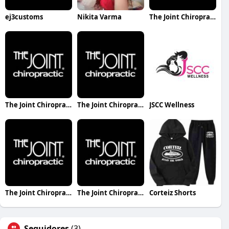
ej3customs
Nikita Varma
The Joint Chiropractic Clift Farm
The Joint Chiropractic Decatur AL
The Joint Chiropractic Twin Falls
JSCC Wellness
The Joint Chiropractic Powdersville
The Joint Chiropractic University Town Center
Corteiz Shorts
Seguidores
(3)