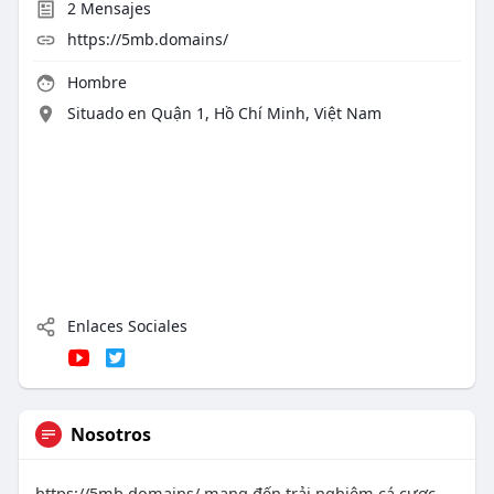
2
Mensajes
https://5mb.domains/
Hombre
Situado en Quận 1, Hồ Chí Minh, Việt Nam
Enlaces Sociales
Nosotros
https://5mb.domains/ mang đến trải nghiệm cá cược