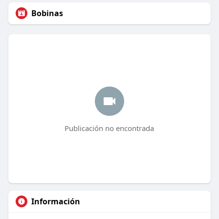
Bobinas
Publicación no encontrada
Información