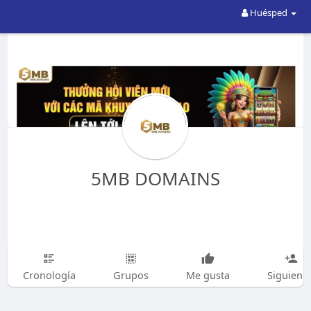
Huésped
5MB DOMAINS
Cronología
Grupos
Me gusta
Siguiend