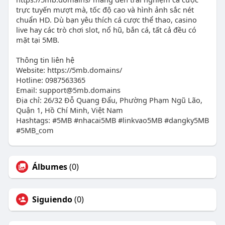
trực tuyến mượt mà, tốc độ cao và hình ảnh sắc nét
chuẩn HD. Dù bạn yêu thích cá cược thể thao, casino
live hay các trò chơi slot, nổ hũ, bắn cá, tất cả đều có
mặt tại 5MB.
Thông tin liên hệ
Website: https://5mb.domains/
Hotline: 0987563365
Email: support@5mb.domains
Địa chỉ: 26/32 Đỗ Quang Đẩu, Phường Phạm Ngũ Lão,
Quận 1, Hồ Chí Minh, Việt Nam
Hashtags: #5MB #nhacai5MB #linkvao5MB #dangky5MB
#5MB_com
Álbumes
(0)
Siguiendo
(0)