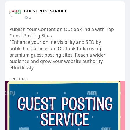
GUEST POST SERVICE
46 w
Publish Your Content on Outlook India with Top
Guest Posting Sites
"Enhance your online visibility and SEO by
publishing articles on Outlook India using
premium guest posting sites. Reach a wider
audience and grow your website authority
effortlessly.
Leer más
https://www.fiverr.com/shirinf....lamors/publish-
your-