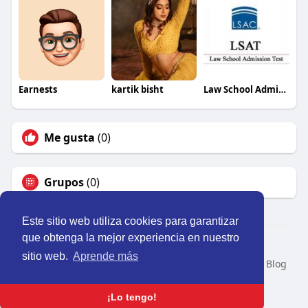
Earnests
kartik bisht
Law School Admission Council
Me gusta
(0)
Grupos
(0)
Este sitio web utiliza cookies para garantizar
que obtenga la mejor experiencia en nuestro
© 2026 Perú Activo
sitio web.
Aprende más
Inicio
Nosotros
Contacto
Política
Condiciones
Blog
Developers
Idioma
¡Lo tengo!