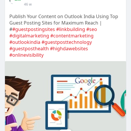
46 w
Publish Your Content on Outlook India Using Top
Guest Posting Sites for Maximum Reach |
#
#guestpostingsites
#linkbuilding
#seo
#digitalmarketing
#contentmarketing
#outlookindia
#guestposttechnology
#guestposthealth
#highdawebsites
#onlinevisibility