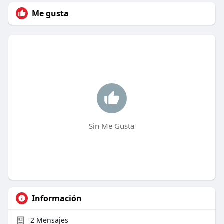
Me gusta
Sin Me Gusta
Información
2
Mensajes