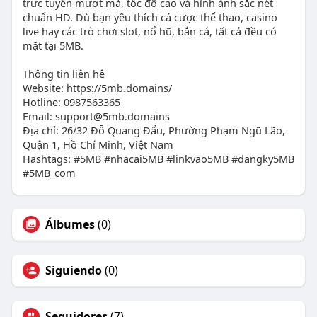
trực tuyến mượt mà, tốc độ cao và hình ảnh sắc nét
chuẩn HD. Dù bạn yêu thích cá cược thể thao, casino
live hay các trò chơi slot, nổ hũ, bắn cá, tất cả đều có
mặt tại 5MB.
Thông tin liên hệ
Website: https://5mb.domains/
Hotline: 0987563365
Email: support@5mb.domains
Địa chỉ: 26/32 Đỗ Quang Đẩu, Phường Phạm Ngũ Lão,
Quận 1, Hồ Chí Minh, Việt Nam
Hashtags: #5MB #nhacai5MB #linkvao5MB #dangky5MB
#5MB_com
Álbumes
(0)
Siguiendo
(0)
Seguidores
(7)