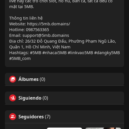
live hay các trò chơi slot, nổ hũ, bắn cá, tất cả đều có
mặt tại 5MB.
Thông tin liên hệ
Website: https://5mb.domains/
Hotline: 0987563365
Email: support@5mb.domains
Địa chỉ: 26/32 Đỗ Quang Đẩu, Phường Phạm Ngũ Lão,
Quận 1, Hồ Chí Minh, Việt Nam
Hashtags: #5MB #nhacai5MB #linkvao5MB #dangky5MB
#5MB_com
Álbumes
(0)
Siguiendo
(0)
Seguidores
(7)