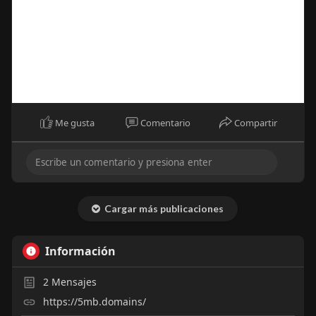
Me gusta
Comentario
Compartir
Cargar más publicaciones
Información
2
Mensajes
https://5mb.domains/