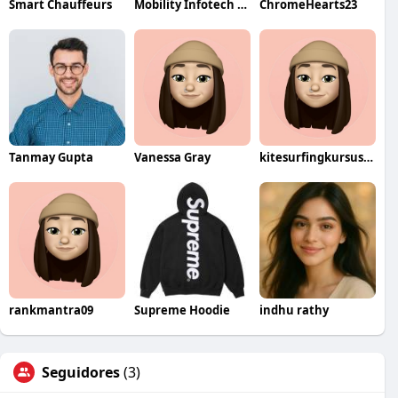
Smart Chauffeurs
Mobility Infotech Logistics
ChromeHearts23
Tanmay Gupta
Vanessa Gray
kitesurfingkursus42
rankmantra09
Supreme Hoodie
indhu rathy
Seguidores
(3)