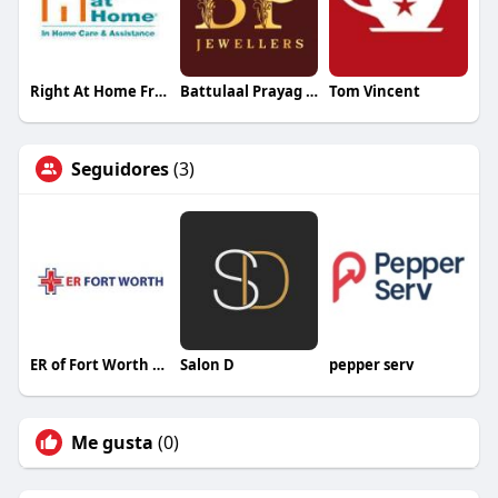
Right At Home Fresno
Battulaal Prayag Narayan Jewels
Tom Vincent
Seguidores
(3)
ER of Fort Worth EMERGENCY ROOM
Salon D
pepper serv
Me gusta
(0)