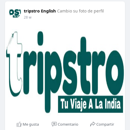
tripstro English
Cambio su foto de perfil
28 w
Me gusta
Comentario
Compartir