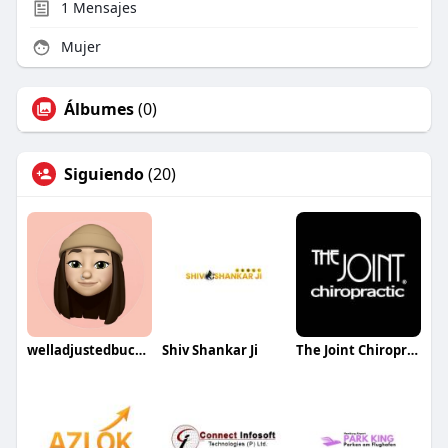
1
Mensajes
Mujer
Álbumes
(0)
Siguiendo
(20)
welladjustedbuckhead
Shiv Shankar Ji
The Joint Chiropractic College Station