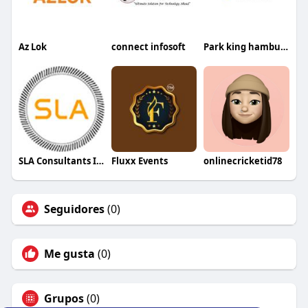
Az Lok
connect infosoft
Park king hamburg
SLA Consultants India
Fluxx Events
onlinecricketid78
Seguidores
(0)
Me gusta
(0)
Grupos
(0)