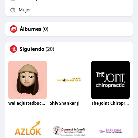
Mujer
Álbumes
(0)
Siguiendo
(20)
welladjustedbuckhead
Shiv Shankar Ji
The Joint Chiropractic College Station