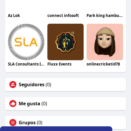
Az Lok
connect infosoft
Park king hamburg
SLA Consultants India
Fluxx Events
onlinecricketid78
Seguidores
(0)
Me gusta
(0)
Grupos
(0)