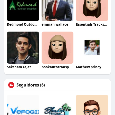
Redmond Outdoor Supplies
emmah wallace
Essentials Tracksuit
Saksham rajat
bookautotransport
Mathew princy
Seguidores
(6)