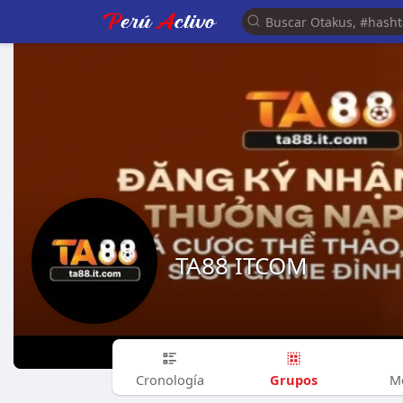
TA88 ITCOM
Grupos
Cronología
M