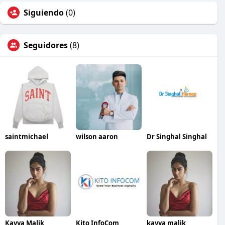
Siguiendo
(0)
Seguidores
(8)
saintmichael
wilson aaron
Dr Singhal Singhal
Kavya Malik
Kito InfoCom
kavya malik