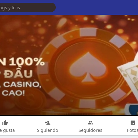
e gusta
Siguiendo
Seguidores
Foto