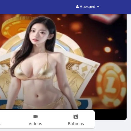
Huésped
s
Videos
Bobinas