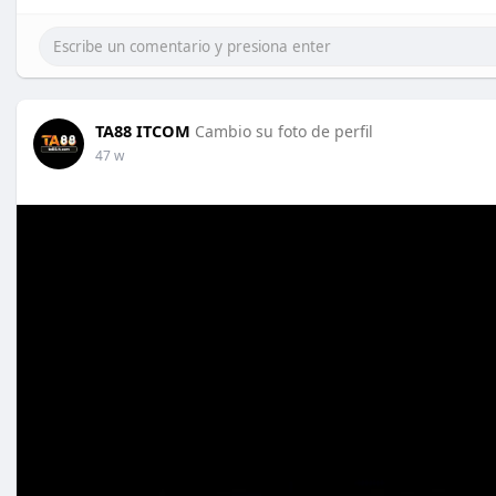
TA88 ITCOM
Cambio su foto de perfil
47 w