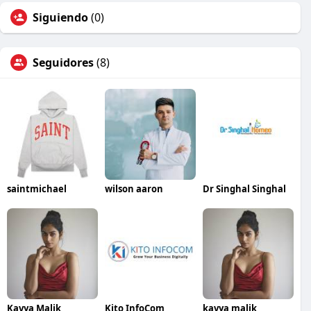
Siguiendo
(0)
Seguidores
(8)
saintmichael
wilson aaron
Dr Singhal Singhal
Kavya Malik
Kito InfoCom
kavya malik