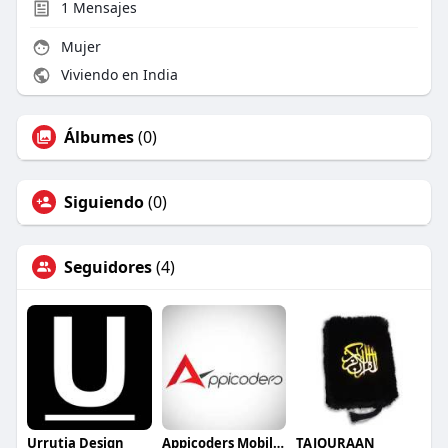
1
Mensajes
Mujer
Viviendo en India
Álbumes
(0)
Siguiendo
(0)
Seguidores
(4)
Urrutia Design
Appicoders Mobile App Development Company
TAJQURAAN