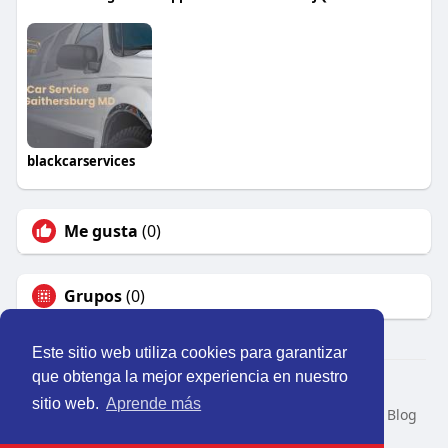
blackcarservices
Me gusta
(0)
Grupos
(0)
Este sitio web utiliza cookies para garantizar
que obtenga la mejor experiencia en nuestro
© 2026 Perú Activo
sitio web.
Aprende más
Inicio
Nosotros
Contacto
Política
Condiciones
Blog
Developers