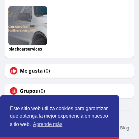
blackcarservices
Me gusta
(0)
Grupos
(0)
Este sitio web utiliza cookies para garantizar
que obtenga la mejor experiencia en nuestro
© 2026 Perú Activo
sitio web.
Aprende más
Inicio
Nosotros
Contacto
Política
Condiciones
Blog
Developers