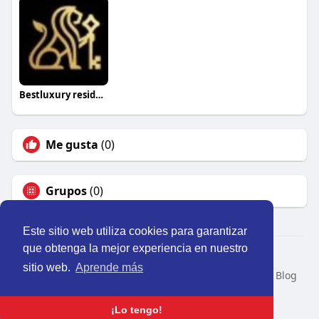
Bestluxury residences
Me gusta
(0)
Grupos
(0)
Este sitio web utiliza cookies para garantizar
que obtenga la mejor experiencia en nuestro
© 2026 Perú Activo
sitio web.
Aprende más
Inicio
Nosotros
Contacto
Política
Condiciones
Blog
Developers
Idioma
¡Lo tengo!