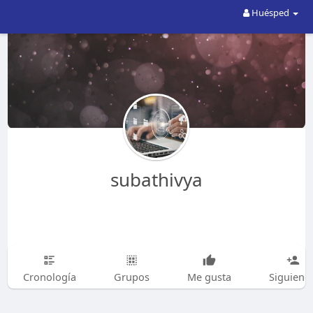
Huésped
subathivya
Cronología
Grupos
Me gusta
Siguiend