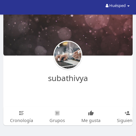
Huésped
subathivya
Cronología
Grupos
Me gusta
Siguiend