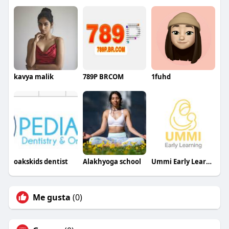
kavya malik
789P BRCOM
1fuhd
oakskids dentist
Alakhyoga school
Ummi Early Learning
Me gusta
(0)