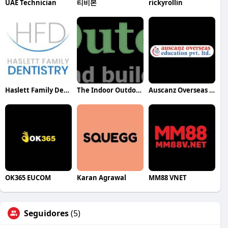
UAE Technician
티비몬
rickyrollin
Haslett Family Dentistry
The Indoor Outdoor Guy Inc.
Auscanz Overseas Education Pvt Ltd
OK365 EUCOM
Karan Agrawal
MM88 VNET
Seguidores
(5)