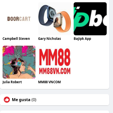
Campbell Steven
Gary Nicholas
Bajipk App
Julia Robert
MM88 VNCOM
Me gusta
(0)