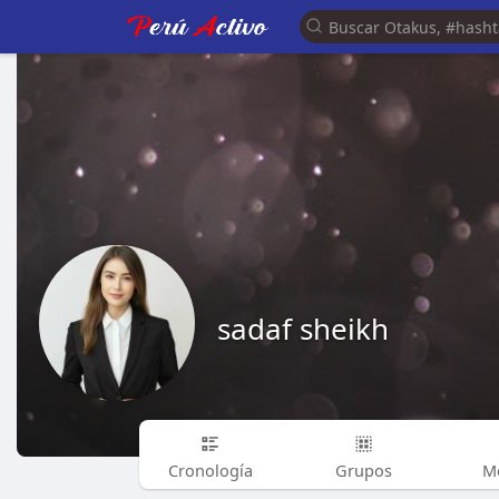
sadaf sheikh
Cronología
Grupos
M