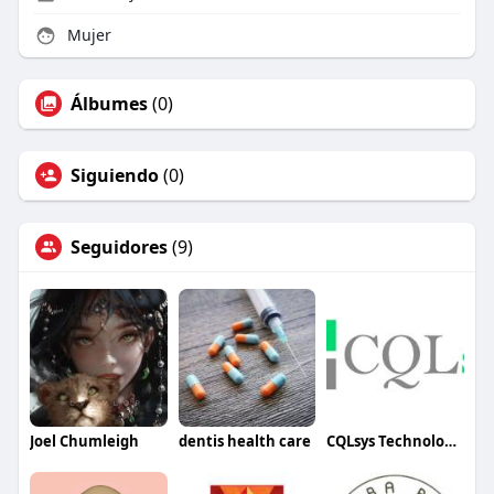
Mujer
Álbumes
(0)
Siguiendo
(0)
Seguidores
(9)
Joel Chumleigh
dentis health care
CQLsys Technologies