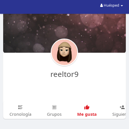
Huésped
reeltor9
Me gusta
Cronología
Grupos
Siguien