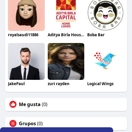
royalsaudi11886
Aditya Birla Housing Finance Limited
Boba Bar
JakePaul
zuri rayden
Logical Wings
Me gusta
(0)
Grupos
(0)