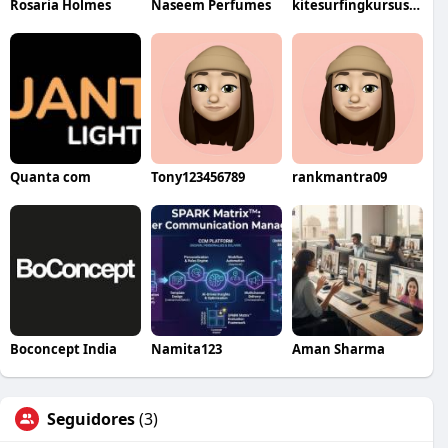
Rosaria Holmes
Naseem Perfumes
kitesurfingkursus42
Quanta com
Tony123456789
rankmantra09
Boconcept India
Namita123
Aman Sharma
Seguidores
(3)