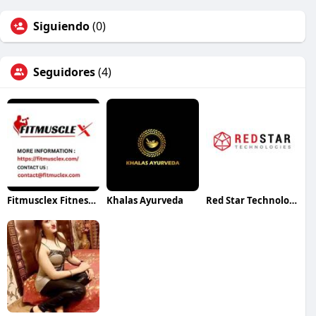
Siguiendo
(0)
Seguidores
(4)
Fitmusclex Fitness Informative Blogging Website
Khalas Ayurveda
Red Star Technologies