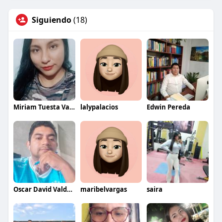
Siguiendo
(18)
Miriam Tuesta Valles
lalypalacios
Edwin Pereda
Oscar David Valdez Solano
maribelvargas
saira