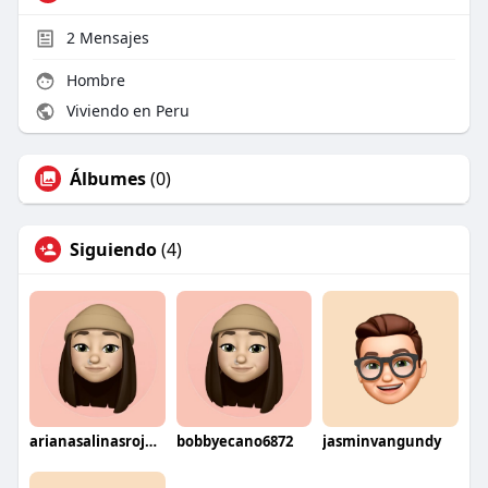
2
Mensajes
Hombre
Viviendo en Peru
Álbumes
(0)
Siguiendo
(4)
arianasalinasrojas12
bobbyecano6872
jasminvangundy