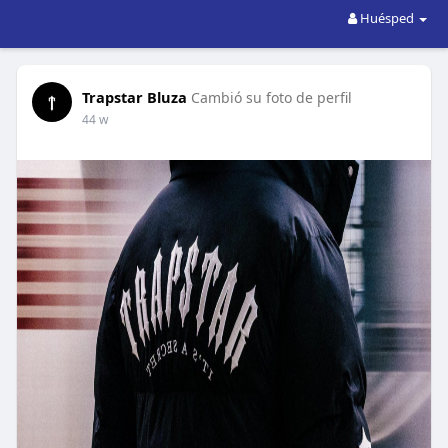
Huésped
Trapstar Bluza
Cambió su foto de perfil
44 w