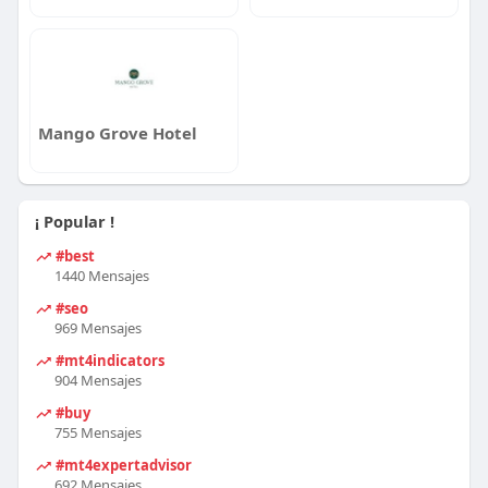
Mango Grove Hotel
¡ Popular !
#best
1440 Mensajes
#seo
969 Mensajes
#mt4indicators
904 Mensajes
#buy
755 Mensajes
#mt4expertadvisor
692 Mensajes