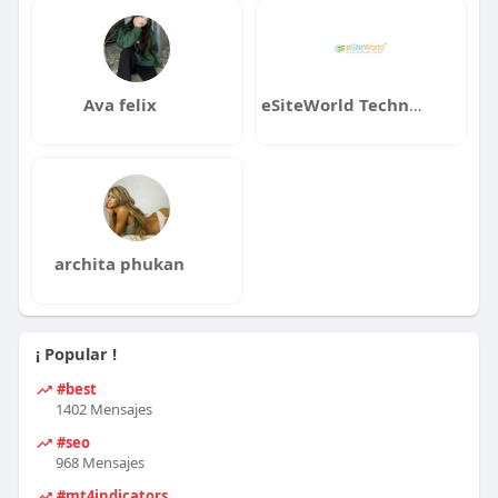
Ava felix
eSiteWorld Technolabs
archita phukan
¡ Popular !
#best
1402 Mensajes
#seo
968 Mensajes
#mt4indicators