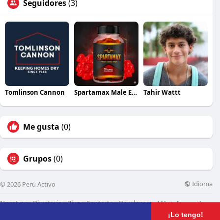
Seguidores
(3)
Tomlinson Cannon
Spartamax Male Enhancement Gummies
Tahir Wattt
Me gusta
(0)
Grupos
(0)
Idioma
© 2026 Perú Activo
Nosotros
Directorio
Blog
Contacto
Developers
Más información
¡Lo tengo!