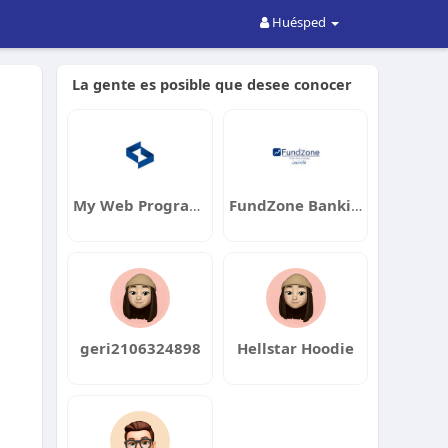
Huésped
La gente es posible que desee conocer
My Web Programmer
FundZone Banking Consultant LLC
geri2106324898
Hellstar Hoodie