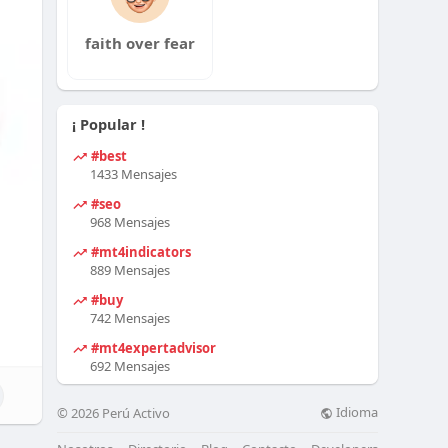
faith over fear
¡ Popular !
#best
1433 Mensajes
#seo
968 Mensajes
#mt4indicators
889 Mensajes
#buy
742 Mensajes
#mt4expertadvisor
692 Mensajes
Idioma
© 2026 Perú Activo