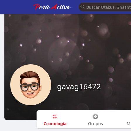
gavag16472
Cronología
Grupos
M