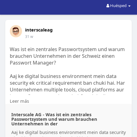
Huésped
interscaleag
31 w
Was ist ein zentrales Passwortsystem und warum
brauchen Unternehmen in der Schweiz einen
Passwort Manager?
Aaj ke digital business environment mein data
security ek critical requirement ban chuki hai. Har
Unternehmen multiple tools, cloud platforms aur
interne Systeme use karta hai. In sab ke liye
Leer más
strong password management zaroori hota hai.
Yahin par zentrales Passwortsystem ka role start
Interscale AG - Was ist ein zentrales
hota hai. Mehr lesen:
Passwortsystem und warum brauchen
https://sites.google.com/view/....interscale--
Unternehmen in der
ag/home/
Aaj ke digital business environment mein data security