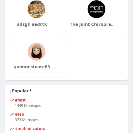
adsgh aedrtk
The Joint Chiropractic Tyler
yvonnestoate83
¡ Popular !
#best
1449 Mensajes
#seo
973 Mensajes
#mt4indicators