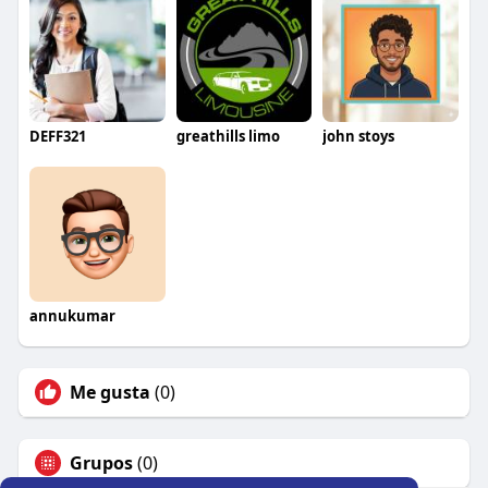
DEFF321
greathills limo
john stoys
annukumar
Me gusta
(0)
Grupos
(0)