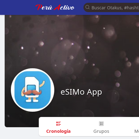
eSIMo App
Cronología
Grupos
M