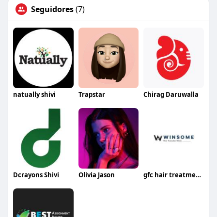
Seguidores
(7)
natually shivi
Trapstar
Chirag Daruwalla
Dcrayons Shivi
Olivia Jason
gfc hair treatment in noida