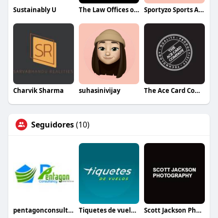
Sustainably U
The Law Offices of Kenneth C.Odiwe
Sportyzo Sports Academy
Charvik Sharma
suhasinivijay
The Ace Card Company
Seguidores
(10)
pentagonconsultancy
Tiquetes de vuelos España
Scott Jackson Photography