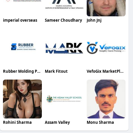
imperial overseas
Sameer Choudhary
John Jnj
Rubber Molding Products
Mark Fitout
VefoGix MarketPlace
Rohini Sharma
Assam Valley
Monu Sharma