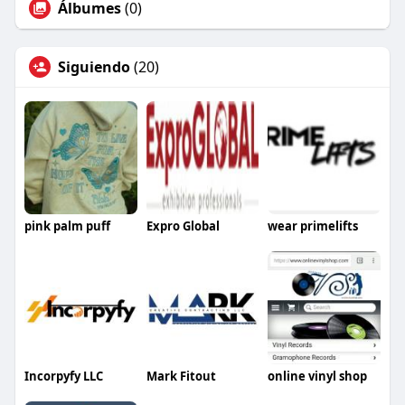
Álbumes
(0)
Siguiendo
(20)
pink palm puff
Expro Global
wear primelifts
Incorpyfy LLC
Mark Fitout
online vinyl shop