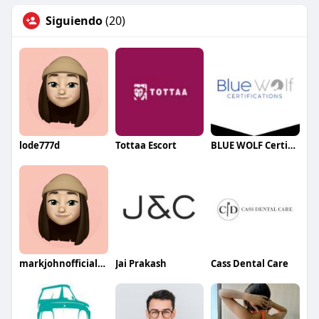
Siguiendo
(20)
lode777d
Tottaa Escort
BLUE WOLF Certifications
markjohnofficial1980
Jai Prakash
Cass Dental Care