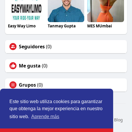
Easy Way Limo
Tanmay Gupta
MES MUmbai
Seguidores
(0)
Me gusta
(0)
Grupos
(0)
Este sitio web utiliza cookies para garantizar
que obtenga la mejor experiencia en nuestro
© 2026 Perú Activo
sitio web.
Aprende más
Inicio
Nosotros
Contacto
Política
Condiciones
Blog
Developers