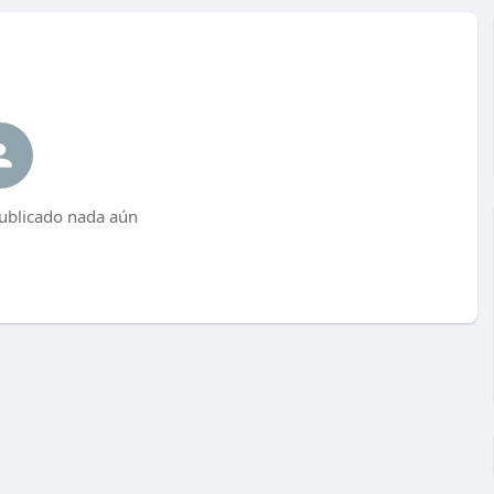
ublicado nada aún