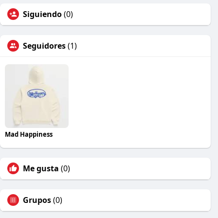
Siguiendo
(0)
Seguidores
(1)
Mad Happiness
Me gusta
(0)
Grupos
(0)