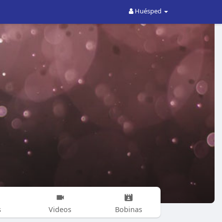
Huésped
s
Videos
Bobinas