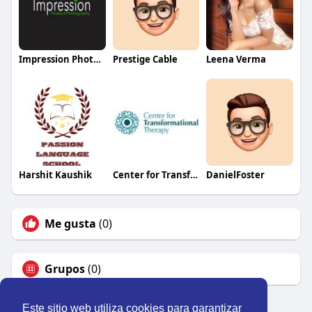
Impression Photography
Prestige Cable
Leena Verma
Harshit Kaushik
Center for Transformational Therapy
DanielFoster
Me gusta
(0)
Grupos
(0)
Este sitio web utiliza cookies para garantizar