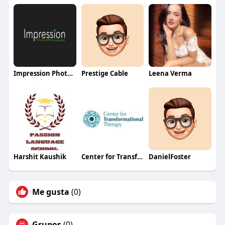
Impression Photography
Prestige Cable
Leena Verma
Harshit Kaushik
Center for Transformational Therapy
DanielFoster
Me gusta
(0)
Grupos
(0)