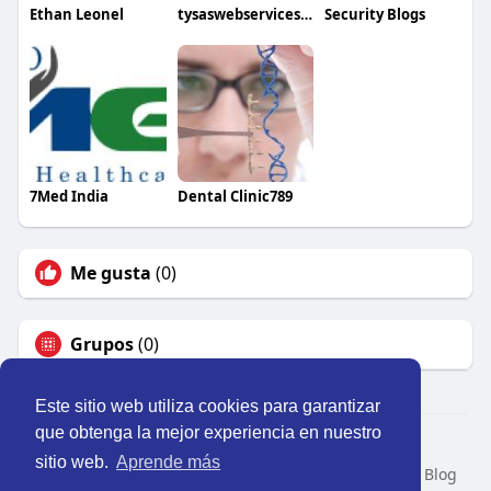
Ethan Leonel
tysaswebservices adworldsolutions321@gmail.com
Security Blogs
7Med India
Dental Clinic789
Me gusta
(0)
Grupos
(0)
Este sitio web utiliza cookies para garantizar
que obtenga la mejor experiencia en nuestro
© 2026 Perú Activo
sitio web.
Aprende más
Inicio
Nosotros
Contacto
Política
Condiciones
Blog