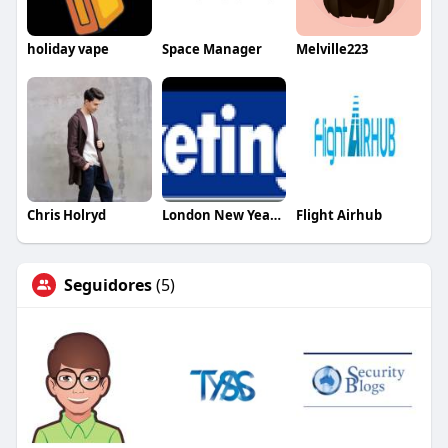
holiday vape
Space Manager
Melville223
Chris Holryd
London New Year Eve Fireworks Tickets
Flight Airhub
Seguidores
(5)