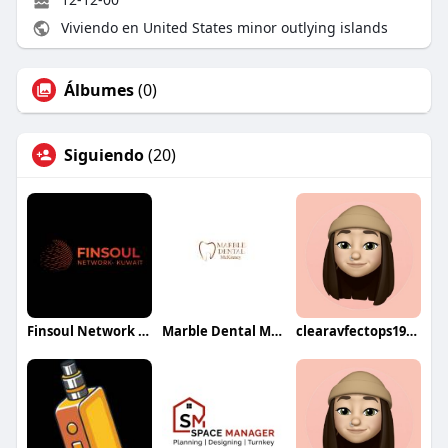
Viviendo en United States minor outlying islands
Álbumes
(0)
Siguiendo
(20)
Finsoul Network Kuwait
Marble Dental McKinney
clearavfectops1981beri